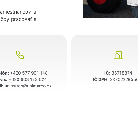
zamestnancov a
vždy pracovať s
efón:
+420 577 901 148
IČ:
36718874
vis:
+420 603 173 624
IČ DPH:
SK20222955
l:
unimarco@unimarco.cz