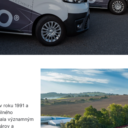
v roku 1991 a
ilného
stala významným
árov a