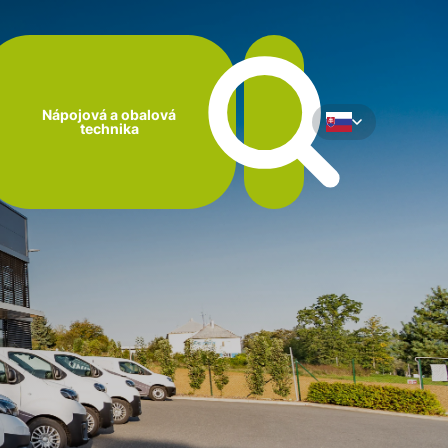
Nápojová a obalová
technika