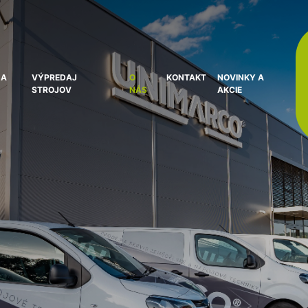
 A
VÝPREDAJ
O
KONTAKT
NOVINKY A
STROJOV
NÁS
AKCIE