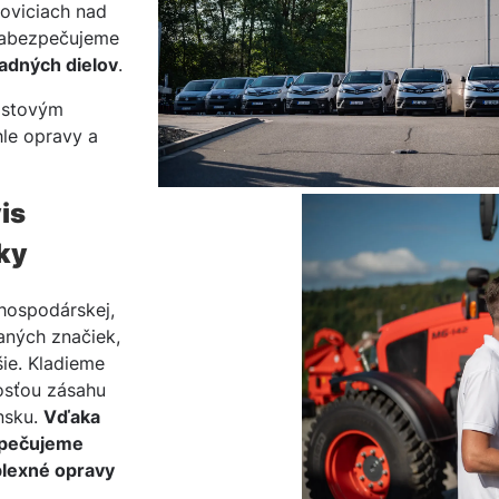
oviciach nad
 zabezpečujeme
radných dielov
.
ostovým
le opravy a
is
ky
ohospodárskej,
aných značiek,
šie. Kladieme
nosťou zásahu
nsku.
Vďaka
zpečujeme
plexné opravy