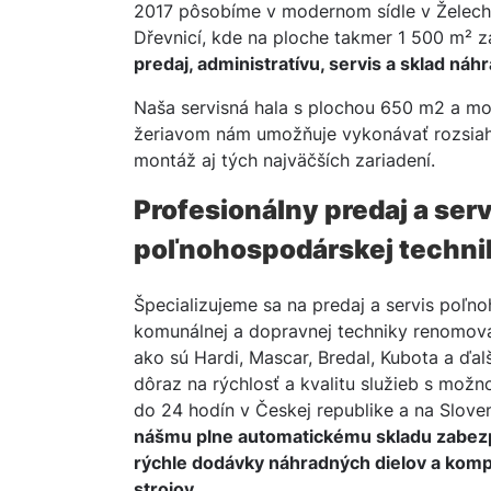
2017 pôsobíme v modernom sídle v Želech
Dřevnicí, kde na ploche takmer 1 500 m²
predaj, administratívu, servis a sklad náh
Naša servisná hala s plochou 650 m2 a m
žeriavom nám umožňuje vykonávať rozsiah
montáž aj tých najväčších zariadení.
Profesionálny predaj a serv
poľnohospodárskej techni
Špecializujeme sa na predaj a servis poľn
komunálnej a dopravnej techniky renomov
ako sú Hardi, Mascar, Bredal, Kubota a ďal
dôraz na rýchlosť a kvalitu služieb s mož
do 24 hodín v Českej republike a na Slove
nášmu plne automatickému skladu zabe
rýchle dodávky náhradných dielov a kom
strojov.