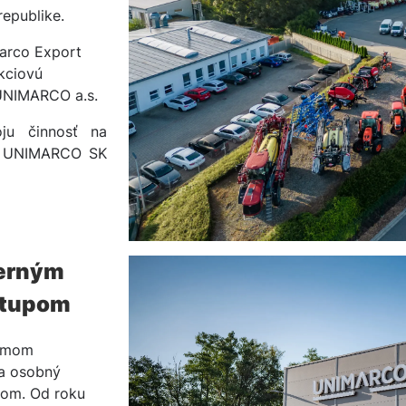
epublike.
Marco Export
akciovú
UNIMARCO a.s.
oju činnosť na
sť UNIMARCO SK
derným
stupom
tímom
na osobný
kom. Od roku