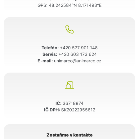
GPS:
48.242584°N 8.171493°E
Telefón:
+420 577 901 148
Servis:
+420 603 173 624
E-mail:
unimarco@unimarco.cz
IČ:
36718874
IČ DPH:
SK20222955612
Zostaňme v kontakte