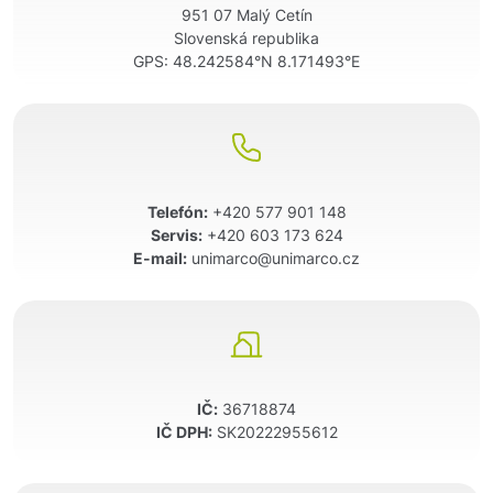
951 07 Malý Cetín
Slovenská republika
GPS:
48.242584°N 8.171493°E
Telefón:
+420 577 901 148
Servis:
+420 603 173 624
E-mail:
unimarco@unimarco.cz
IČ:
36718874
IČ DPH:
SK20222955612