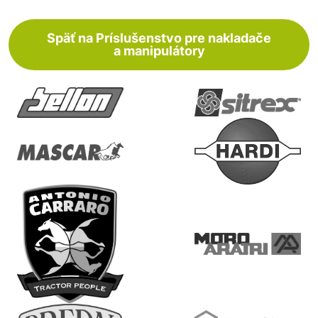
Späť na Príslušenstvo pre nakladače
a manipulátory