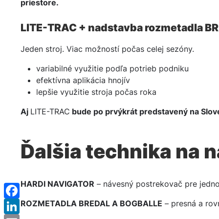
priestore.
LITE-TRAC + nadstavba rozmetadla B
Jeden stroj. Viac možností počas celej sezóny.
variabilné využitie podľa potrieb podniku
efektívna aplikácia hnojív
lepšie využitie stroja počas roka
Aj
LITE-TRAC
bude po prvýkrát predstavený na Sloven
Ďalšia technika na 
HARDI NAVIGATOR
– návesný postrekovač pre jedn
Facebook
ROZMETADLA BREDAL A BOGBALLE
– presná a rov
LinkedIn