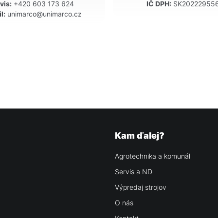
vis:
+420 603 173 624
IČ DPH:
SK20222955
l:
unimarco@unimarco.cz
Kam ďalej?
Agrotechnika a komunál
Servis a ND
Výpredaj strojov
O nás