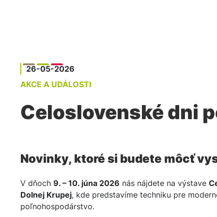
AGROTECHNIKA A KOMUNÁL
SERVIS
26-05-2026
AKCE A UDÁLOSTI
Celoslovenské dni 
Novinky, ktoré si budete môcť vy
V dňoch
9. – 10. júna 2026
nás nájdete na výstave
Ce
Dolnej Krupej
, kde predstavíme techniku pre modern
poľnohospodárstvo.