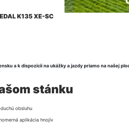
REDAL K135 XE-SC
sku a k dispozícii na ukážky a jazdy priamo na našej plo
našom stánku
oduchú obsluhu
nomerná aplikácia hnojív