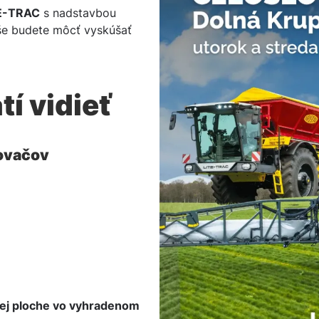
E-TRAC
s nadstavbou
yše budete môcť vyskúšať
tí vidieť
ovačov
šej ploche vo vyhradenom