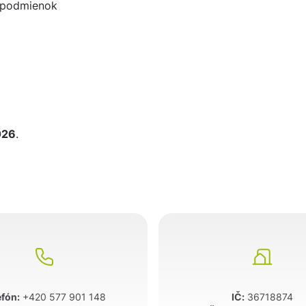
h podmienok
026
.
efón:
+420 577 901 148
IČ:
36718874