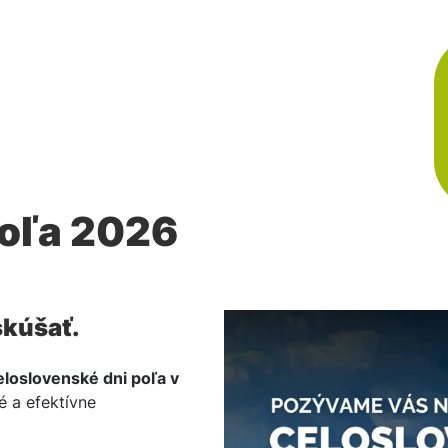
 A ND
VÝPREDAJ STROJOV
O NÁS
KONTAKT
NOVINKY A AKCIE
poľa 2026
skúšať.
loslovenské dni poľa v
é a efektívne