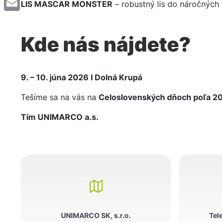
LIS MASCAR MONSTER
– robustný lis do náročnýc
Email
Kde nás nájdete?
9. – 10. júna 2026 I
Dolná Krupá
Tešíme sa na vás na
Celoslovenských dňoch poľa 2
Tím UNIMARCO a.s.
UNIMARCO SK, s.r.o.
Tel