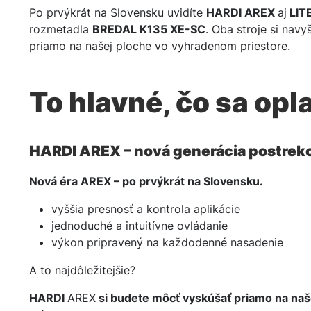
Po prvýkrát na Slovensku uvidíte
HARDI AREX
aj
LIT
rozmetadla
BREDAL K135 XE-SC
. Oba stroje si nav
priamo na našej ploche vo vyhradenom priestore.
To hlavné, čo sa opla
HARDI AREX – nová generácia postrek
Nová éra AREX – po prvýkrát na Slovensku.
vyššia presnosť a kontrola aplikácie
jednoduché a intuitívne ovládanie
výkon pripravený na každodenné nasadenie
A to najdôležitejšie?
HARDI
AREX
si budete môcť vyskúšať priamo na na