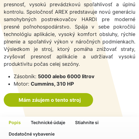
presnosť, vysokú prevádzkovú spoľahlivosť a úplnú
kontrolu. Spoločnosť AREX predstavuje novú generáciu
samohybných postrekovačov HARDI pre moderné
presné poľnohospodárstvo. Spája v sebe pokročilú
technológiu aplikácie, vysoký komfort obsluhy, rýchle
plnenie a spoľahlivý výkon v náročných podmienkach.
Výsledkom je stroj, ktorý pomáha znižovať straty,
zvyšovať presnosť aplikácie a udržiavať vysokú
produktivitu počas celej sezóny.
Zásobník:
5000 alebo 6000 litrov
Motor:
Cummins, 310 HP
Mám záujem o tento stroj
Popis
Technické údaje
Stiahnite si
Dodatočné vybavenie