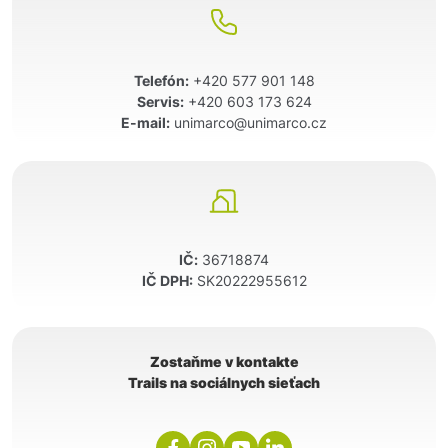
Telefón:
+420 577 901 148
Servis:
+420 603 173 624
E-mail:
unimarco@unimarco.cz
IČ:
36718874
IČ DPH:
SK20222955612
Zostaňme v kontakte
Trails na sociálnych sieťach