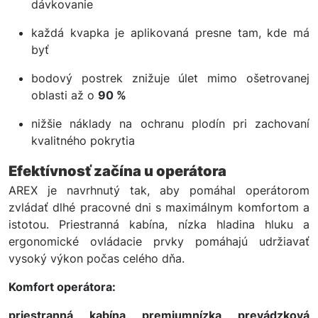
dávkovanie
každá kvapka je aplikovaná presne tam, kde má
byť
bodový postrek znižuje úlet mimo ošetrovanej
oblasti až o
90 %
nižšie náklady na ochranu plodín pri zachovaní
kvalitného pokrytia
Efektívnosť začína u operátora
AREX je navrhnutý tak, aby pomáhal operátorom
zvládať dlhé pracovné dni s maximálnym komfortom a
istotou. Priestranná kabína, nízka hladina hluku a
ergonomické ovládacie prvky pomáhajú udržiavať
vysoký výkon počas celého dňa.
Komfort operátora:
priestranná kabína premiumnízka prevádzková