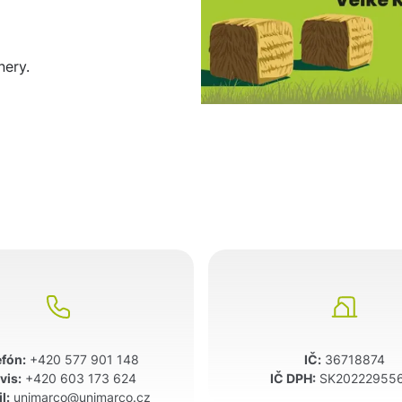
nery.
efón:
+420 577 901 148
IČ:
36718874
vis:
+420 603 173 624
IČ DPH:
SK20222955
l:
unimarco@unimarco.cz