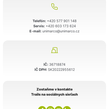
Telefón:
+420 577 901 148
Servis:
+420 603 173 624
E-mail:
unimarco@unimarco.cz
IČ:
36718874
IČ DPH:
SK20222955612
Zostaňme v kontakte
Trails na sociálnych sieťach