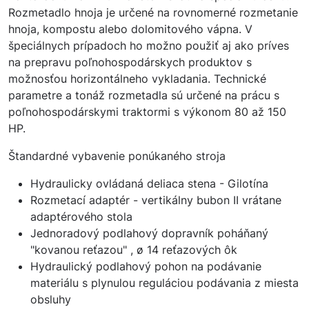
Rozmetadlo hnoja je určené na rovnomerné rozmetanie
hnoja, kompostu alebo dolomitového vápna. V
špeciálnych prípadoch ho možno použiť aj ako príves
na prepravu poľnohospodárskych produktov s
možnosťou horizontálneho vykladania. Technické
parametre a tonáž rozmetadla sú určené na prácu s
poľnohospodárskymi traktormi s výkonom 80 až 150
HP.
Štandardné vybavenie ponúkaného stroja
Hydraulicky ovládaná deliaca stena - Gilotína
Rozmetací adaptér - vertikálny bubon II vrátane
adaptérového stola
Jednoradový podlahový dopravník poháňaný
"kovanou reťazou" , ø 14 reťazových ôk
Hydraulický podlahový pohon na podávanie
materiálu s plynulou reguláciou podávania z miesta
obsluhy