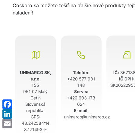
Čoskoro sa môžete tešiť na ďalšie nové produkty tej
naladení!
UNIMARCO SK,
Telefón:
IČ:
367188
s.r.o.
+420 577 901
IČ DPH:
155
148
SK2022295
951 07 Malý
Servis:
Cetín
+420 603 173
Slovenská
624
Facebook
republika
E-mail:
LinkedIn
GPS:
unimarco@unimarco.cz
48.242584°N
Email
8.171493°E