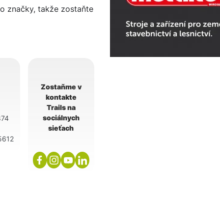
to značky, takže zostaňte
Zostaňme v
kontakte
Trails na
sociálnych
74
sieťach
5612