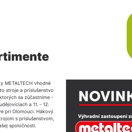
 A
VÝPREDAJ
O
KONTAKT
NOVINKY A
STROJOV
NÁS
AKCIE
rtimente
ačky METALTECH vhodné
o stroje a príslušenstvo
ktorých sa zúčastníme -
ějoviciach a 11. - 12.
 pri Olomouci. Hákový
trojom s príslušenstvom,
ašej spoločnosti.