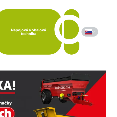
Nápojová a obalová
technika