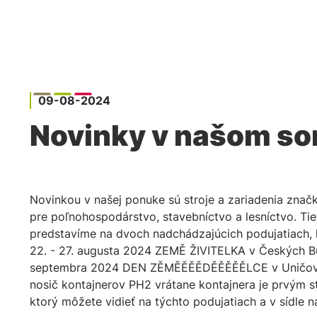
AGROTECHNIKA A
SERVIS
KOMUNÁL
ND
09-08-2024
Novinky v našom so
Novinkou v našej ponuke sú stroje a zariadenia zn
pre poľnohospodárstvo, stavebníctvo a lesníctvo. Tiet
predstavíme na dvoch nadchádzajúcich podujatiach, 
22. - 27. augusta 2024 ZEMĚ ŽIVITELKA v Českých Bud
septembra 2024 DEN ZĚMĚĚĚĚDĚĚĚĚĚLCE v Uničove
nosič kontajnerov PH2 vrátane kontajnera je prvým s
ktorý môžete vidieť na týchto podujatiach a v sídle n