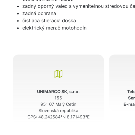
zadný oporný valec s vymeniteľnou stredovou č
zadná ochrana
čistiaca stieracia doska
elektrický merač motohodín
UNIMARCO SK, s.r.o.
Tel
155
Ser
951 07 Malý Cetín
E-mai
Slovenská republika
GPS:
48.242584°N 8.171493°E