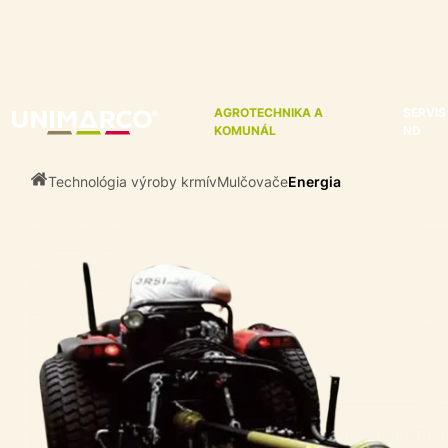
AGROTECHNIKA A
SERVIS
KOMUNÁL
ND
Technológia výroby krmív
Mulčovače
Energia