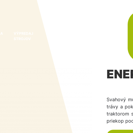
 A
VÝPREDAJ
O
KONTAKT
NOVINKY A
STROJOV
NÁS
AKCIE
ENE
Svahový mu
trávy a po
traktorom 
priekop pod