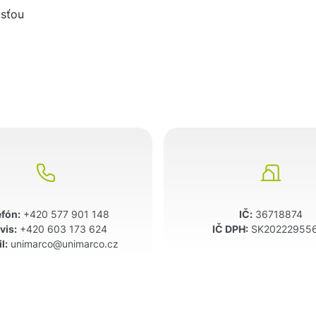
asťou
efón:
+420 577 901 148
IČ:
36718874
vis:
+420 603 173 624
IČ DPH:
SK20222955
l:
unimarco@unimarco.cz