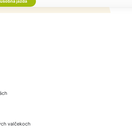
úšobná jazda
kách
ých valčekoch