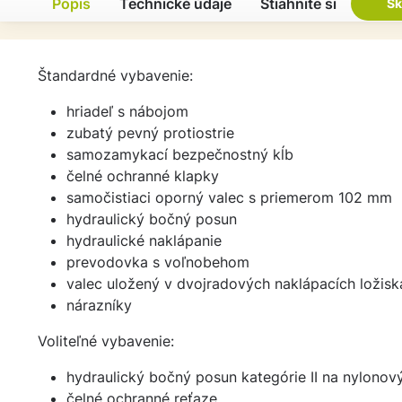
Popis
Technické údaje
Stiahnite si
Sk
Štandardné vybavenie:
hriadeľ s nábojom
zubatý pevný protiostrie
samozamykací bezpečnostný kĺb
čelné ochranné klapky
samočistiaci oporný valec s priemerom 102 mm
hydraulický bočný posun
hydraulické naklápanie
prevodovka s voľnobehom
valec uložený v dvojradových naklápacích ložis
nárazníky
Voliteľné vybavenie:
hydraulický bočný posun kategórie II na nylonov
čelné ochranné reťaze