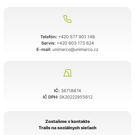
Telefón:
+420 577 901 148
Servis:
+420 603 173 624
E-mail:
unimarco@unimarco.cz
IČ:
36718874
IČ DPH:
SK20222955612
Zostaňme v kontakte
Trails na sociálnych sieťach