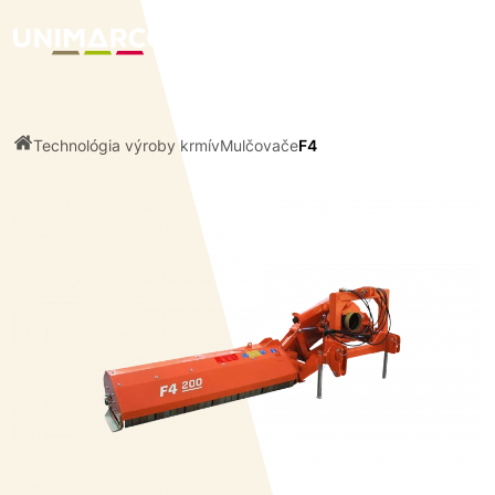
Technológia výroby krmív
Mulčovače
F4