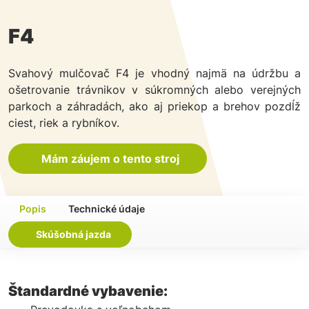
F4
Svahový mulčovač F4 je vhodný najmä na údržbu a
ošetrovanie trávnikov v súkromných alebo verejných
parkoch a záhradách, ako aj priekop a brehov pozdĺž
ciest, riek a rybníkov.
Mám záujem o tento stroj
Popis
Technické údaje
Skúšobná jazda
Štandardné vybavenie: