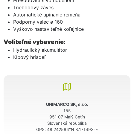
Prevodovka s voľnobehom
Triebodový záves
Automatické upínanie remeňa
Podporný valec ø 160
Výškovo nastaviteľné koľajnice
Voliteľné vybavenie:
Hydraulický akumulátor
Kĺbový hriadeľ
UNIMARCO SK, s.r.o.
155
951 07 Malý Cetín
Slovenská republika
GPS:
48.242584°N 8.171493°E