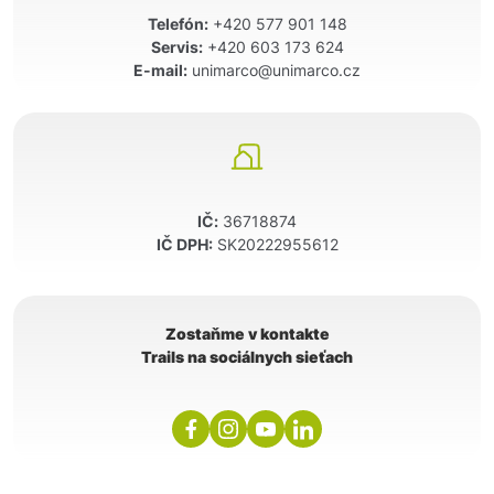
Telefón:
+420 577 901 148
Servis:
+420 603 173 624
E-mail:
unimarco@unimarco.cz
IČ:
36718874
IČ DPH:
SK20222955612
Zostaňme v kontakte
Trails na sociálnych sieťach