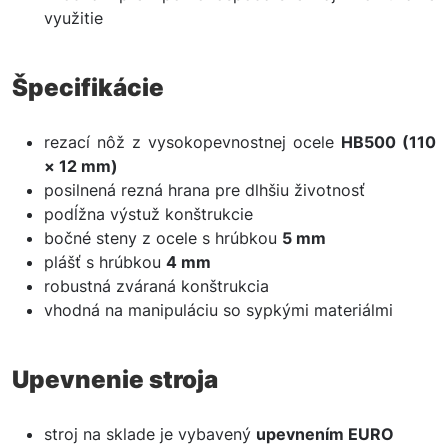
využitie
Špecifikácie
rezací nôž z vysokopevnostnej ocele
HB500 (110
× 12 mm)
posilnená rezná hrana pre dlhšiu životnosť
podĺžna výstuž konštrukcie
bočné steny z ocele s hrúbkou
5 mm
plášť s hrúbkou
4 mm
robustná zváraná konštrukcia
vhodná na manipuláciu so sypkými materiálmi
Upevnenie stroja
stroj na sklade je vybavený
upevnením EURO