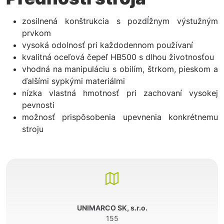
zosilnená konštrukcia s pozdĺžnym výstužným
prvkom
vysoká odolnosť pri každodennom používaní
kvalitná oceľová čepeľ HB500 s dlhou životnosťou
vhodná na manipuláciu s obilím, štrkom, pieskom a
ďalšími sypkými materiálmi
nízka vlastná hmotnosť pri zachovaní vysokej
pevnosti
možnosť prispôsobenia upevnenia konkrétnemu
stroju
UNIMARCO SK, s.r.o.
155