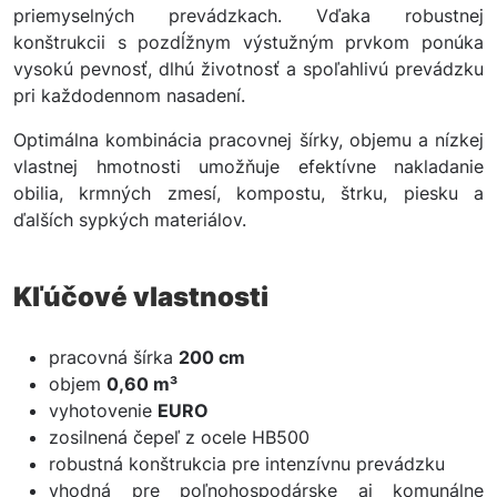
priemyselných prevádzkach. Vďaka robustnej
konštrukcii s pozdĺžnym výstužným prvkom ponúka
vysokú pevnosť, dlhú životnosť a spoľahlivú prevádzku
pri každodennom nasadení.
Optimálna kombinácia pracovnej šírky, objemu a nízkej
vlastnej hmotnosti umožňuje efektívne nakladanie
obilia, krmných zmesí, kompostu, štrku, piesku a
ďalších sypkých materiálov.
Kľúčové vlastnosti
pracovná šírka
200 cm
objem
0,60 m³
vyhotovenie
EURO
zosilnená čepeľ z ocele HB500
robustná konštrukcia pre intenzívnu prevádzku
vhodná pre poľnohospodárske aj komunálne