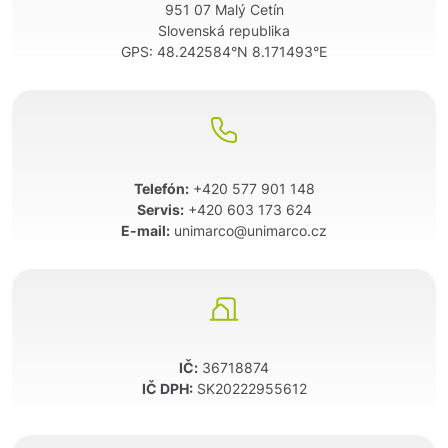
951 07 Malý Cetín
Slovenská republika
GPS:
48.242584°N 8.171493°E
Telefón:
+420 577 901 148
Servis:
+420 603 173 624
E-mail:
unimarco@unimarco.cz
IČ:
36718874
IČ DPH:
SK20222955612