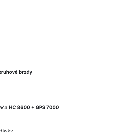
kruhové brzdy
tača
HC 8600 + GPS 7000
 dávky