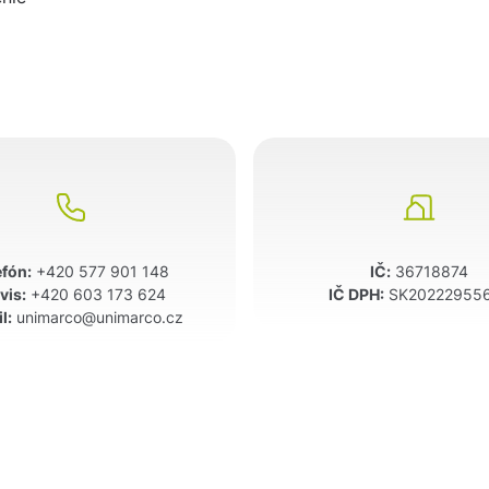
efón:
+420 577 901 148
IČ:
36718874
vis:
+420 603 173 624
IČ DPH:
SK20222955
l:
unimarco@unimarco.cz