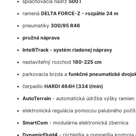
splachovacia nádrž
500 l
ramená
DELTA FORCE-Z - rozpätie 24 m
pneumatiky
300/95 R46
pružná náprava
IntelliTrack - systém riadenej nápravy
nastaviteľný rozchod
180-225 cm
parkovacia brzda a
funkčné pneumatické dvojo
čerpadlo
HARDI 464H (334 l/min)
AutoTerrain
- automatická údržba výšky ramien
elektronická regulácia pomocou palubného počí
SmartCom
- modulárna elektronická zbernica
DynamicFluid4
- rýchlejšia a presnejšia kontrola