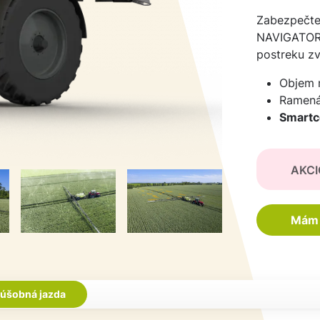
Zabezpečte
NAVIGATOR
postreku zv
Objem 
Ramen
Smart
AKCI
Mám 
úšobná jazda