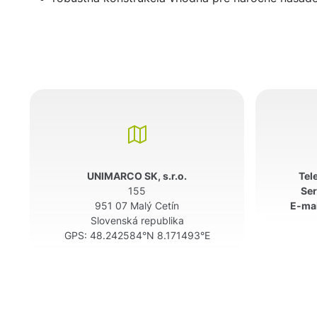
UNIMARCO SK, s.r.o.
Tel
155
Ser
951 07 Malý Cetín
E-mai
Slovenská republika
GPS:
48.242584°N 8.171493°E