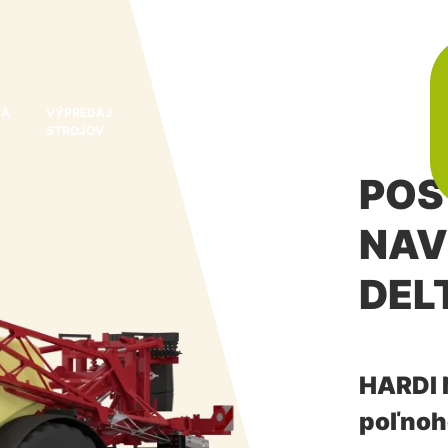
 A
VÝPREDAJ
O
KONTAKT
NOVINKY A
STROJOV
NÁS
AKCIE
POS
NAV
DEL
HARDI 
poľnoh