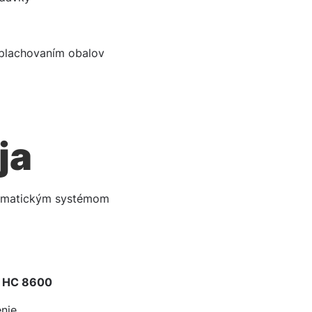
eplachovaním obalov
ja
tomatickým systémom
u
HC 8600
nie