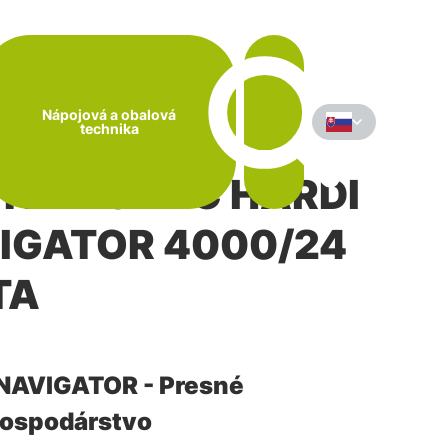
Nápojová a obalová
technika
TREKOVAČ HARDI
IGATOR 4000/24
TA
NAVIGATOR - Presné
ospodárstvo