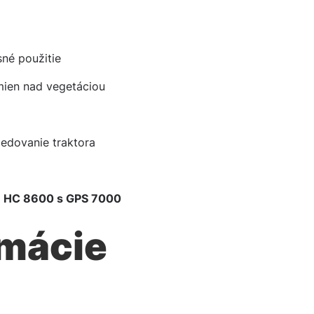
sné použitie
mien nad vegetáciou
ledovanie traktora
m
HC 8600 s GPS 7000
rmácie