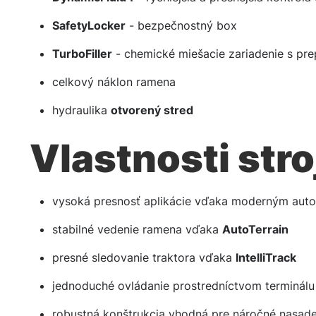
SafetyLocker
- bezpečnostný box
TurboFiller
- chemické miešacie zariadenie s pr
celkový náklon ramena
hydraulika
otvorený stred
Vlastnosti stro
vysoká presnosť aplikácie vďaka moderným au
stabilné vedenie ramena vďaka
AutoTerrain
presné sledovanie traktora vďaka
IntelliTrack
jednoduché ovládanie prostredníctvom terminál
robustná konštrukcia vhodná pre náročné nasade