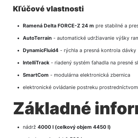
Kľúčové vlastnosti
Ramená Delta FORCE-Z 24 m
pre stabilné a pre
AutoTerrain
- automatické udržiavanie výšky ra
DynamicFluid4
- rýchla a presná kontrola dávky
IntelliTrack
- riadený systém ťahadla na presné s
SmartCom
- modulárna elektronická zbernica
elektronické ovládanie postreku prostredníctvo
Základné info
nádrž
4000 l (celkový objem 4450 l)