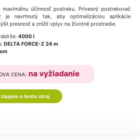
 maximálnu účinnosť postreku. Prívesný postrekovač
 je navrhnutý tak, aby optimalizáciou aplikácie
ýšil presnosť a znížil vplyv na životné prostredie.
nádrže:
4000 l
á:
DELTA FORCE-Z 24 m
com
na vyžiadanie
OVÁ CENA:
záujem o tento stroj