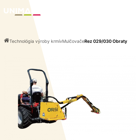
Technológia výroby krmív
Mulčovače
Rez 029/030 Obraty