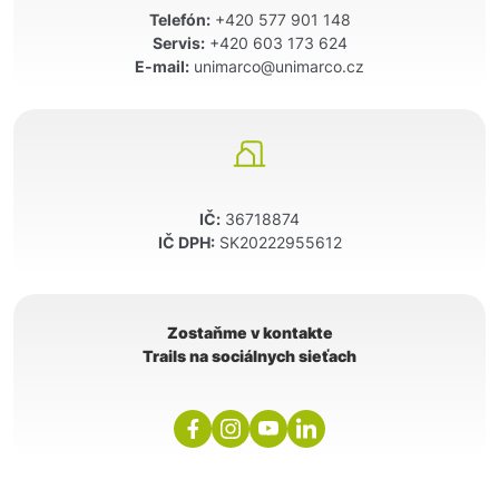
Telefón:
+420 577 901 148
Servis:
+420 603 173 624
E-mail:
unimarco@unimarco.cz
IČ:
36718874
IČ DPH:
SK20222955612
Zostaňme v kontakte
Trails na sociálnych sieťach