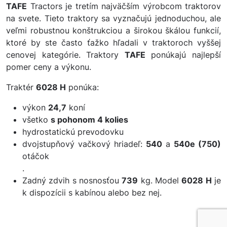
TAFE
Tractors je tretím najväčším výrobcom traktorov
na svete. Tieto traktory sa vyznačujú jednoduchou, ale
veľmi robustnou konštrukciou a širokou škálou funkcií,
ktoré by ste často ťažko hľadali v traktoroch vyššej
cenovej kategórie. Traktory
TAFE
ponúkajú najlepší
pomer ceny a výkonu.
Traktér
6028 H
ponúka:
výkon
24,7
koní
všetko
s pohonom 4 kolies
hydrostatickú prevodovku
dvojstupňový vačkový hriadeľ:
540
a
540e (750)
otáčok
.
Zadný zdvih s nosnosťou
739
kg. Model
6028 H
je
k dispozícii s kabínou alebo bez nej.