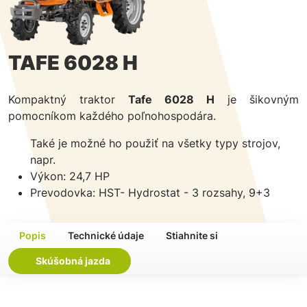
TAFE 6028 H
Kompaktný traktor
Tafe 6028 H
je šikovným
pomocníkom každého poľnohospodára.
Také je možné ho použiť na všetky typy strojov,
napr.
Výkon: 24,7 HP
Prevodovka: HST- Hydrostat - 3 rozsahy, 9+3
Popis
Technické údaje
Stiahnite si
Skúšobná jazda