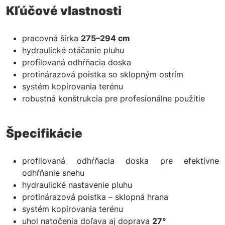
Kľúčové vlastnosti
pracovná šírka
275–294 cm
hydraulické otáčanie pluhu
profilovaná odhŕňacia doska
protinárazová poistka so sklopným ostrím
systém kopírovania terénu
robustná konštrukcia pre profesionálne použitie
Špecifikácie
profilovaná odhŕňacia doska pre efektívne
odhŕňanie snehu
hydraulické nastavenie pluhu
protinárazová poistka – sklopná hrana
systém kopírovania terénu
uhol natočenia doľava aj doprava
27°