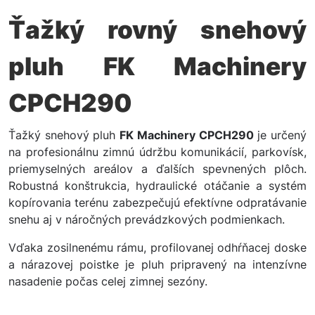
Ťažký rovný snehový
pluh FK Machinery
CPCH290
Ťažký snehový pluh
FK Machinery CPCH290
je určený
na profesionálnu zimnú údržbu komunikácií, parkovísk,
priemyselných areálov a ďalších spevnených plôch.
Robustná konštrukcia, hydraulické otáčanie a systém
kopírovania terénu zabezpečujú efektívne odpratávanie
snehu aj v náročných prevádzkových podmienkach.
Vďaka zosilnenému rámu, profilovanej odhŕňacej doske
a nárazovej poistke je pluh pripravený na intenzívne
nasadenie počas celej zimnej sezóny.