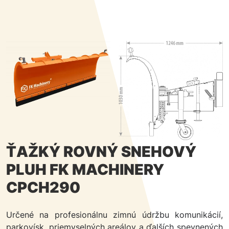
ŤAŽKÝ ROVNÝ SNEHOVÝ
PLUH FK MACHINERY
CPCH290
Určené na profesionálnu zimnú údržbu komunikácií,
parkovísk, priemyselných areálov a ďalších spevnených