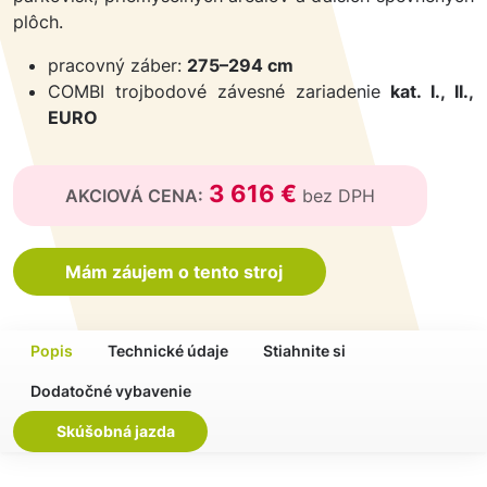
plôch.
pracovný záber:
275–294 cm
COMBI trojbodové závesné zariadenie
kat. I., II.,
EURO
3 616 €
AKCIOVÁ CENA:
bez DPH
Mám záujem o tento stroj
Popis
Technické údaje
Stiahnite si
Dodatočné vybavenie
Skúšobná jazda