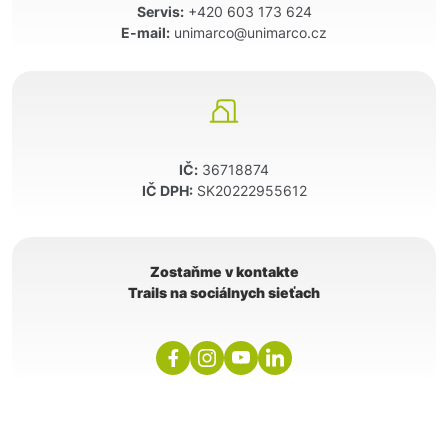
Servis:
+420 603 173 624
E-mail:
unimarco@unimarco.cz
IČ:
36718874
IČ DPH:
SK20222955612
Zostaňme v kontakte
Trails na sociálnych sieťach