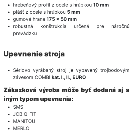
hrebeňový profil z ocele s hrúbkou
10 mm
plášť z ocele s hrúbkou
5 mm
gumová hrana
175 × 50 mm
robustná konštrukcia určená pre náročnú
prevádzku
Upevnenie stroja
Sériovo vyrábaný stroj je vybavený trojbodovým
závesom COMBI
kat. I., II., EURO
Zákazková výroba môže byť dodaná aj s
iným typom upevnenia:
SMS
JCB Q-FIT
MANITOU
MERLO