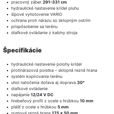
pracovný záber
291–331 cm
hydraulické nastavenie krídel pluhu
šípové vyhotovenie VARIO
ochrana proti nárazu so sklopným ostrím
prispôsobenie sa terénu
diaľkové ovládanie z kabíny stroja
Špecifikácie
hydraulické nastavenie polohy krídel
protinárazová poistka – sklopná rezná hrana
systém kopírovania terénu
uhol natočenia doľava aj doprava
30°
diaľkové ovládanie
napájanie
12/24 V DC
hrebeňový profil z ocele s hrúbkou
10 mm
plášť z ocele s hrúbkou
5 mm
gumová rezná hrana
175 × 50 mm