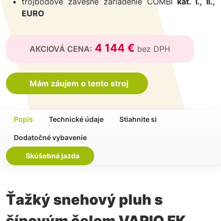
trojbodové závesné zariadenie COMBI
kat. I., II.,
EURO
4 144 €
AKCIOVÁ CENA:
bez DPH
Mám záujem o tento stroj
Popis
Technické údaje
Stiahnite si
Dodatočné vybavenie
Skúšobná jazda
Ťažký snehový pluh s
šípovým čelom VARIO FK