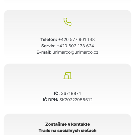
Telefón:
+420 577 901 148
Servis:
+420 603 173 624
E-mail:
unimarco@unimarco.cz
IČ:
36718874
IČ DPH:
SK20222955612
Zostaňme v kontakte
Trails na sociálnych sieťach