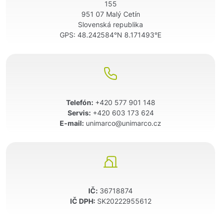
155
951 07 Malý Cetín
Slovenská republika
GPS:
48.242584°N 8.171493°E
Telefón:
+420 577 901 148
Servis:
+420 603 173 624
E-mail:
unimarco@unimarco.cz
IČ:
36718874
IČ DPH:
SK20222955612