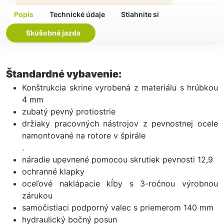
Popis
Technické údaje
Stiahnite si
Skúšobná jazda
Štandardné vybavenie:
Konštrukcia skrine vyrobená z materiálu s hrúbkou
4 mm
zubatý pevný protiostrie
držiaky pracovných nástrojov z pevnostnej ocele
namontované na rotore v špirále
.
náradie upevnené pomocou skrutiek pevnosti 12,9
ochranné klapky
oceľové naklápacie kĺby s 3-ročnou výrobnou
zárukou
samočistiaci podporný valec s priemerom 140 mm
hydraulický bočný posun