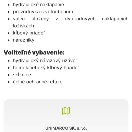
hydraulické naklápanie
prevodovka s voľnobehom
valec uložený v dvojradových naklápacích
ložiskách
kĺbový hriadeľ
nárazníky
Voliteľné vybavenie:
hydraulický nárazový uzáver
homokinetický kĺbový hriadeľ
skĺznice
čelné ochranné reťaze
UNIMARCO SK, s.r.o.