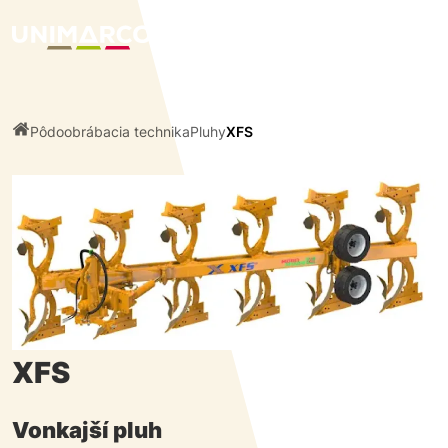
Pôdoobrábacia technika
Pluhy
XFS
XFS
Vonkajší pluh