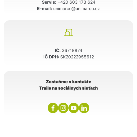
Servis:
+420 603 173 624
E-mail:
unimarco@unimarco.cz
IČ:
36718874
IČ DPH:
SK20222955612
Zostaňme v kontakte
Trails na sociálnych sieťach