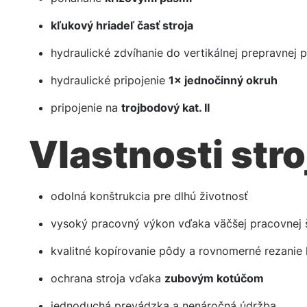
kľukový hriadeľ časť stroja
hydraulické zdvíhanie do vertikálnej prepravnej 
hydraulické pripojenie
1× jednočinný okruh
pripojenie na
trojbodový kat. II
Vlastnosti stro
odolná konštrukcia pre dlhú životnosť
vysoký pracovný výkon vďaka väčšej pracovnej 
kvalitné kopírovanie pôdy a rovnomerné rezanie
ochrana stroja vďaka
zubovým kotúčom
jednoduchá prevádzka a nenáročná údržba