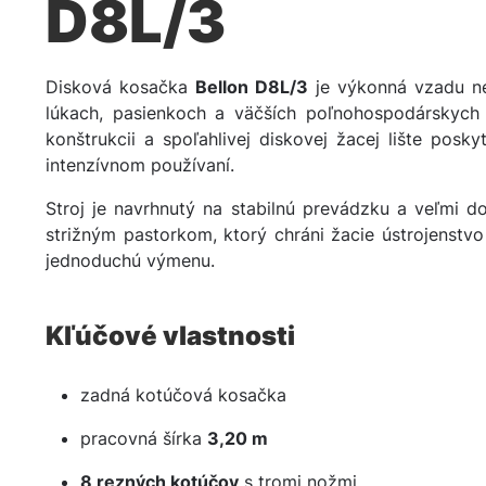
D8L/3
Disková kosačka
Bellon D8L/3
je výkonná vzadu ne
lúkach, pasienkoch a väčších poľnohospodárskych
konštrukcii a spoľahlivej diskovej žacej lište posky
intenzívnom používaní.
Stroj je navrhnutý na stabilnú prevádzku a veľmi do
strižným pastorkom, ktorý chráni žacie ústrojenstv
jednoduchú výmenu.
Kľúčové vlastnosti
zadná kotúčová kosačka
pracovná šírka
3,20 m
8 rezných kotúčov
s tromi nožmi