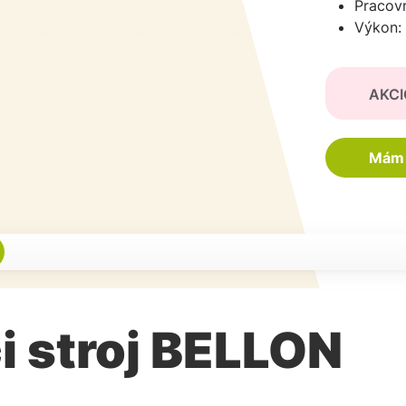
Pracovn
Výkon:
AKCI
Mám 
i stroj BELLON