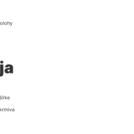
polohy
ja
šírke
 krmiva