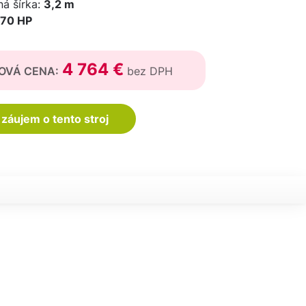
á šírka:
3,2 m
70 HP
4 764 €
OVÁ CENA:
bez DPH
záujem o tento stroj