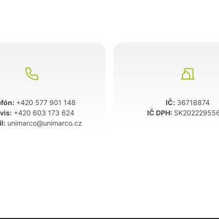
efón:
+420 577 901 148
IČ:
36718874
vis:
+420 603 173 624
IČ DPH:
SK20222955
l:
unimarco@unimarco.cz