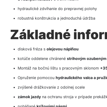
hydraulické zdvíhanie do prepravnej polohy
robustná konštrukcia a jednoduchá údržba
Základné info
disková fréza s
olejovou náplňou
kotúče oddelene chránené
strihovým ozubeným
Montáž na bočnú lištu s pracovným sklonom
+35
Opruženie pomocou
hydraulického valca a pruž
zvýšené drážkovanie z odolnej ocele
zámok jazdy
na ochranu stroja v prípade prekáž
poháňané
krížovými pásmi