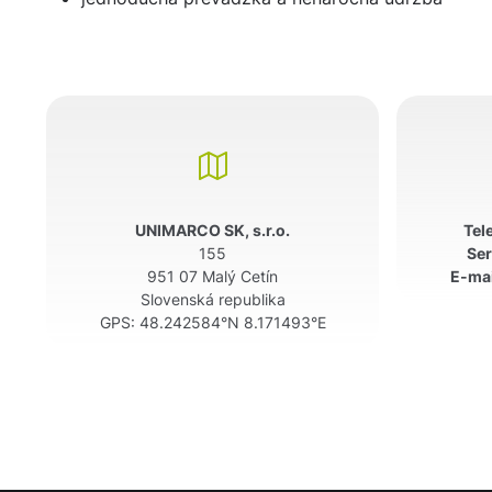
UNIMARCO SK, s.r.o.
Tel
155
Ser
951 07 Malý Cetín
E-mai
Slovenská republika
GPS:
48.242584°N 8.171493°E