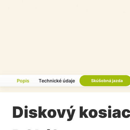
Popis
Technické údaje
Skúšobná jazda
Diskový kosiac