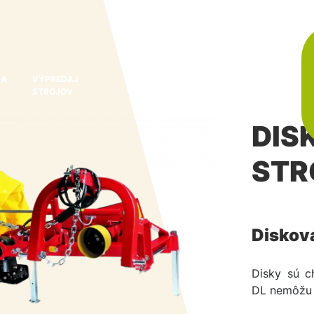
 A
VÝPREDAJ
O
KONTAKT
NOVINKY A
STROJOV
NÁS
AKCIE
DIS
STR
Diskov
Disky sú c
DL nemôžu 