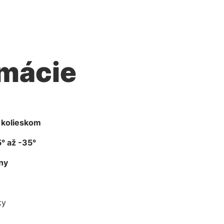
rmácie
 kolieskom
° až -35°
iny
ky