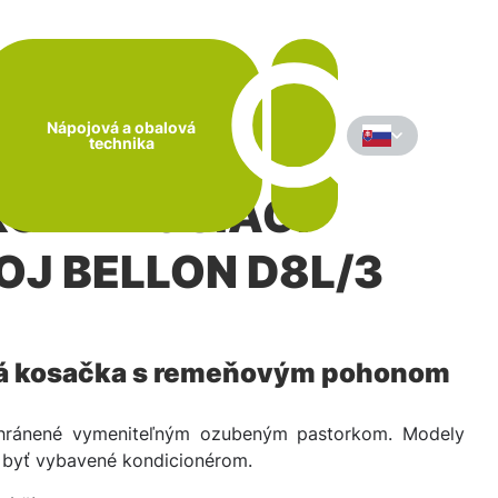
Nápojová a obalová
technika
KOVÝ KOSIACI
OJ BELLON D8L/3
á kosačka s remeňovým pohonom
hránené vymeniteľným ozubeným pastorkom. Modely
byť vybavené kondicionérom.